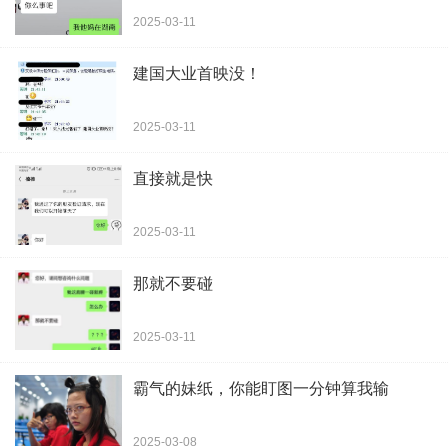
2025-03-11
建国大业首映没！
2025-03-11
直接就是快
2025-03-11
那就不要碰
2025-03-11
霸气的妹纸，你能盯图一分钟算我输
2025-03-08